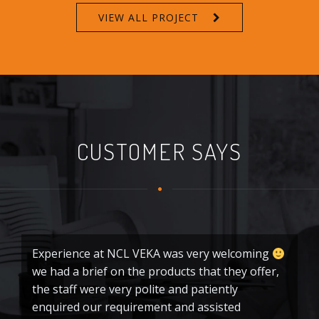
VIEW ALL PROJECT
CUSTOMER SAYS
Experience at NCL VEKA was very welcoming
Ex
we had a brief on the products that they offer,
re
the staff were very polite and patiently
U
enquired our requirement and assisted
t