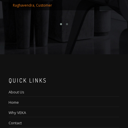
Raghavendra, Customer
Pa
QUICK LINKS
About Us
Home
Why VEKA
Contact