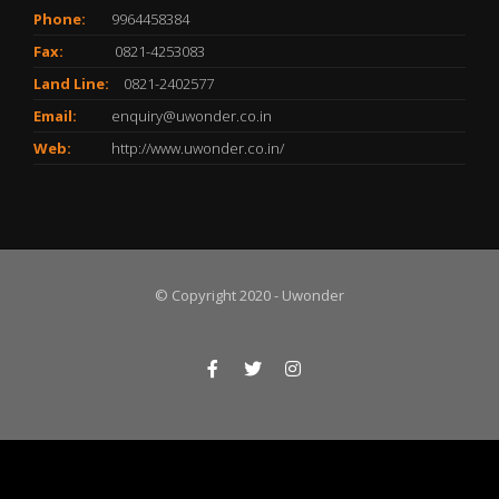
Phone:
9964458384
Fax:
0821-4253083
Land Line:
0821-2402577
Email:
enquiry@uwonder.co.in
Web:
http://www.uwonder.co.in/
© Copyright 2020 - Uwonder